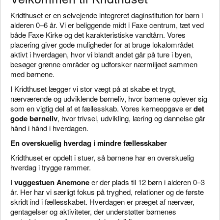
Kridthuset er en selvejende integreret daginstitution for børn i
alderen 0–6 år. Vi er beliggende midt i Faxe centrum, tæt ved
både Faxe Kirke og det karakteristiske vandtårn. Vores
placering giver gode muligheder for at bruge lokalområdet
aktivt i hverdagen, hvor vi blandt andet går på ture i byen,
besøger grønne områder og udforsker nærmiljøet sammen
med børnene.
I Kridthuset lægger vi stor vægt på at skabe et trygt,
nærværende og udviklende børneliv, hvor børnene oplever sig
som en vigtig del af et fællesskab. Vores kerneopgave er
det
gode børneliv
, hvor trivsel, udvikling, læring og dannelse går
hånd i hånd i hverdagen.
En overskuelig hverdag i mindre fællesskaber
Kridthuset er opdelt i stuer, så børnene har en overskuelig
hverdag i trygge rammer.
I
vuggestuen Anemone
er der plads til 12 børn i alderen 0–3
år. Her har vi særligt fokus på tryghed, relationer og de første
skridt ind i fællesskabet. Hverdagen er præget af nærvær,
gentagelser og aktiviteter, der understøtter børnenes