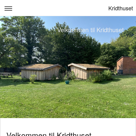
Kridthuset
Om os
Velkommen til Kridthuset
Praktiske informationer
Vi arbejder med
Bestyrelse
Politikker, læreplan, tilsyn m.m.
Log ind
Velkommen til Kridthuset