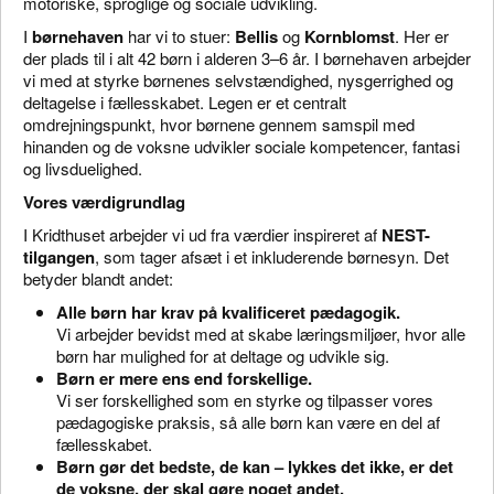
motoriske, sproglige og sociale udvikling.
I
børnehaven
har vi to stuer:
Bellis
og
Kornblomst
. Her er
der plads til i alt 42 børn i alderen 3–6 år. I børnehaven arbejder
vi med at styrke børnenes selvstændighed, nysgerrighed og
deltagelse i fællesskabet. Legen er et centralt
omdrejningspunkt, hvor børnene gennem samspil med
hinanden og de voksne udvikler sociale kompetencer, fantasi
og livsduelighed.
Vores værdigrundlag
I Kridthuset arbejder vi ud fra værdier inspireret af
NEST-
tilgangen
, som tager afsæt i et inkluderende børnesyn. Det
betyder blandt andet:
Alle børn har krav på kvalificeret pædagogik.
Vi arbejder bevidst med at skabe læringsmiljøer, hvor alle
børn har mulighed for at deltage og udvikle sig.
Børn er mere ens end forskellige.
Vi ser forskellighed som en styrke og tilpasser vores
pædagogiske praksis, så alle børn kan være en del af
fællesskabet.
Børn gør det bedste, de kan – lykkes det ikke, er det
de voksne, der skal gøre noget andet.